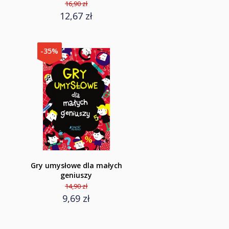
16,90 zł
12,67 zł
-35%
Gry umysłowe dla małych
geniuszy
14,90 zł
9,69 zł