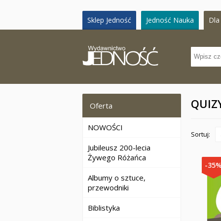
Sklep Jedność
Jedność Nauka
Dla 
QUIZ
Oferta
NOWOŚCI
Sortuj:
Jubileusz 200-lecia
Żywego Różańca
-35
Albumy o sztuce,
przewodniki
Biblistyka