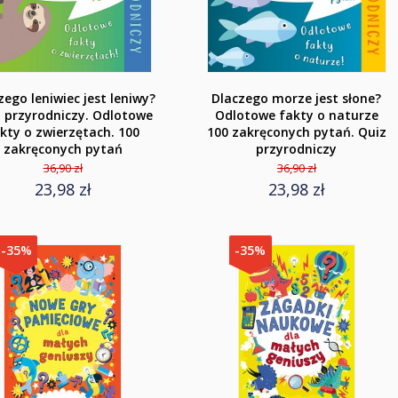
zego leniwiec jest leniwy?
Dlaczego morze jest słone?
 przyrodniczy. Odlotowe
Odlotowe fakty o naturze
kty o zwierzętach. 100
100 zakręconych pytań. Quiz
zakręconych pytań
przyrodniczy
36,90 zł
36,90 zł
23,98 zł
23,98 zł
-35%
-35%