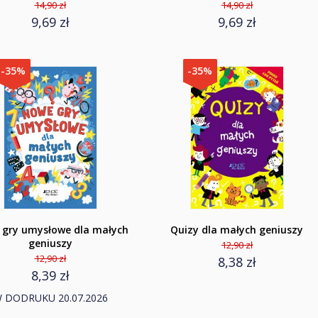
14,90 zł
14,90 zł
9,69 zł
9,69 zł
-35%
-35%
gry umysłowe dla małych
Quizy dla małych geniuszy
geniuszy
12,90 zł
12,90 zł
8,38 zł
8,39 zł
 DODRUKU 20.07.2026