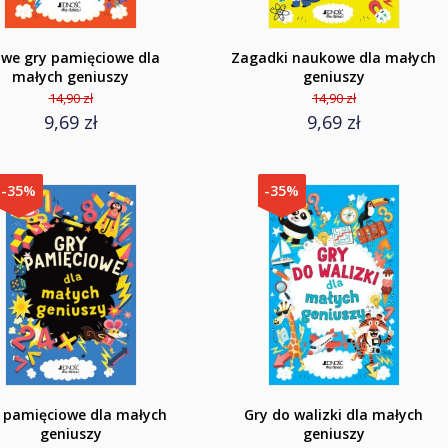
we gry pamięciowe dla
Zagadki naukowe dla małych
małych geniuszy
geniuszy
14,90 zł
14,90 zł
9,69 zł
9,69 zł
-35%
-35%
 pamięciowe dla małych
Gry do walizki dla małych
geniuszy
geniuszy