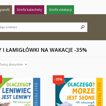
parafii
Strefa katechety
Strefa edukacji
Y I ŁAMIGŁÓWKI NA WAKACJE -35%
%
-35%