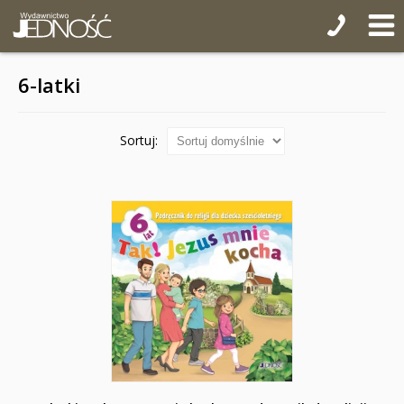
Puzzle
WYPRZEDAŻ
6-latki
Wielki Post i Wielkanoc
Sortuj: