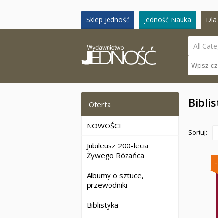
Sklep Jedność
Jedność Nauka
Dla 
All Cate
Bibli
Oferta
NOWOŚCI
Sortuj:
Jubileusz 200-lecia
Żywego Różańca
Albumy o sztuce,
przewodniki
Biblistyka