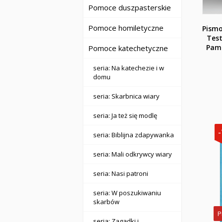
Pomoce duszpasterskie
Pomoce homiletyczne
Pismo
Tes
Pami
Pomoce katechetyczne
seria: Na katechezie i w
domu
seria: Skarbnica wiary
seria: Ja też się modlę
seria: Biblijna zdapywanka
seria: Mali odkrywcy wiary
seria: Nasi patroni
seria: W poszukiwaniu
skarbów
P
seria: Zagadki i