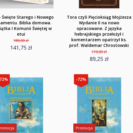
 Święte Starego i Nowego
Tora czyli Pięcioksiąg Mojżesza
tamentu. Biblia domowa.
Wydanie II na nowo
ątka I Komunii Świętej w
opracowane. Z języka
etui
hebrajskiego przełożył i
komentarzem opatrzył ks.
189,00 zł
prof. Waldemar Chrostowski
141,75 zł
119,00 zł
89,25 zł
-72%
-72%
romocja
Promocja