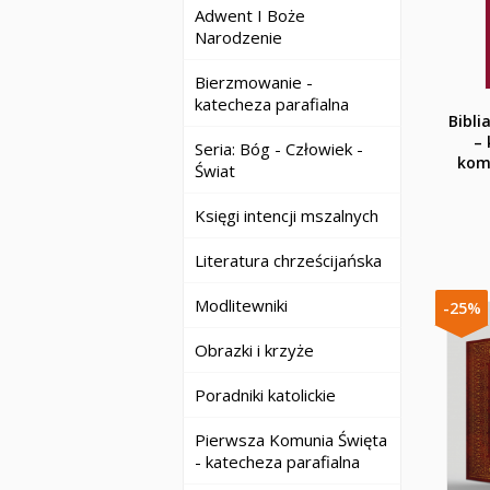
Adwent I Boże
Narodzenie
Bierzmowanie -
katecheza parafialna
Bibli
– 
Seria: Bóg - Człowiek -
kom
Świat
Księgi intencji mszalnych
Literatura chrześcijańska
Modlitewniki
-25%
Obrazki i krzyże
Poradniki katolickie
Pierwsza Komunia Święta
- katecheza parafialna