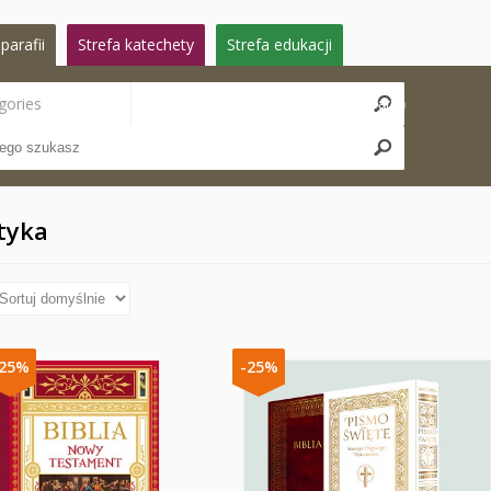
parafii
Strefa katechety
Strefa edukacji
gories
Search
styka
-25%
-25%