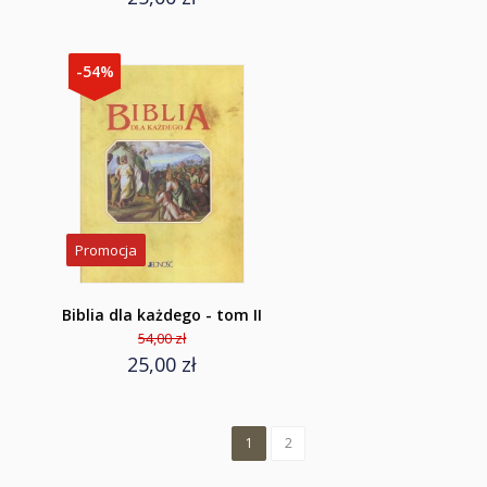
-54%
Promocja
Biblia dla każdego - tom II
54,00 zł
25,00 zł
1
2