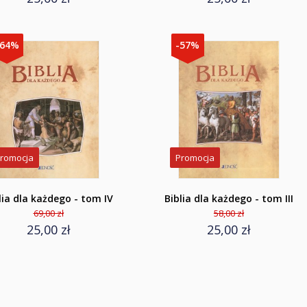
-64%
-57%
romocja
Promocja
lia dla każdego - tom IV
Biblia dla każdego - tom III
69,00 zł
58,00 zł
25,00 zł
25,00 zł