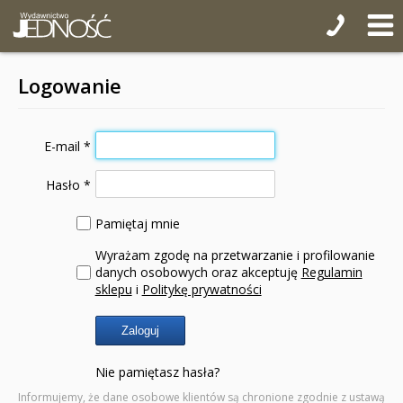
Pomoce duszpasterskie
Pomoce homiletyczne
Logowanie
Pomoce katechetyczne
seria: Na katechezie i w domu
E-mail
*
seria: Skarbnica wiary
Hasło
*
seria: Ja też się modlę
Pamiętaj mnie
seria: Biblijna zdapywanka
Wyrażam zgodę na przetwarzanie i profilowanie
seria: Mali odkrywcy wiary
danych osobowych oraz akceptuję
Regulamin
sklepu
i
Politykę prywatności
seria: Nasi patroni
Zaloguj
seria: W poszukiwaniu skarbów
Nie pamiętasz hasła?
seria: Zagadki i kolorowanki
Informujemy, że dane osobowe klientów są chronione zgodnie z ustawą