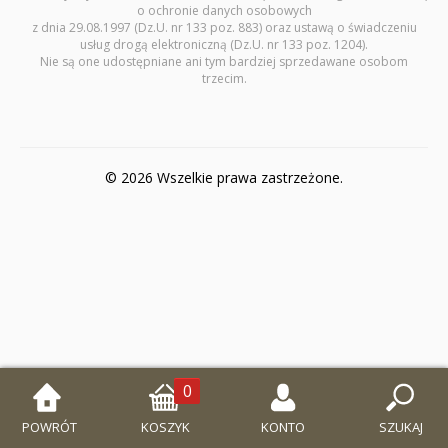
seria: Dzieci poznają...
o ochronie danych osobowych
z dnia 29.08.1997 (Dz.U. nr 133 poz. 883) oraz ustawą o świadczeniu
usług drogą elektroniczną (Dz.U. nr 133 poz. 1204).
seria: Wielcy przyjaciele Jezusa
Nie są one udostępniane ani tym bardziej sprzedawane osobom
trzecim.
seria: Modlitwy dzieci Bożych
Puzzle
WYPRZEDAŻ
© 2026 Wszelkie prawa zastrzeżone.
Wielki Post i Wielkanoc
0
POWRÓT
KOSZYK
KONTO
SZUKAJ