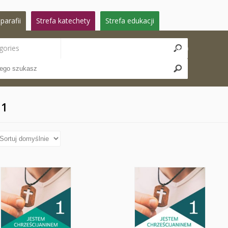
parafii
Strefa katechety
Strefa edukacji
gories
Search
 1