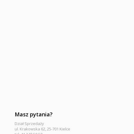
Masz pytania?
Dział Sprzedaży
ul. Krakowska 62, 25-701 Kielce