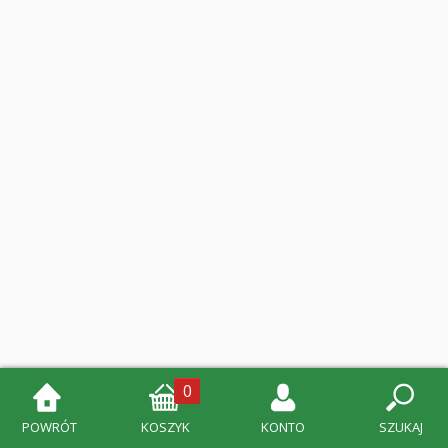
0
POWRÓT
KOSZYK
KONTO
SZUKAJ