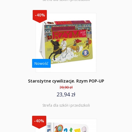
-40%
Nowość
Starożytne cywilizacje. Rzym POP-UP
39,90 zł
23,94 zł
Strefa dla szkół i przedszkoli
-40%