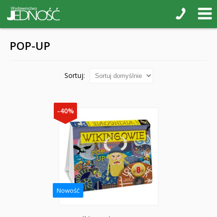
POP-UP
Sortuj:
-40%
Nowość