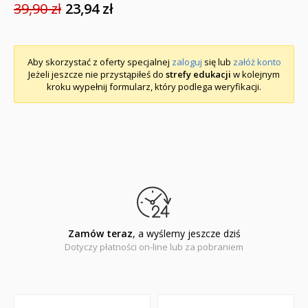
39,90 zł
23,94 zł
Aby skorzystać z oferty specjalnej
zaloguj
się lub
załóż konto
Jeżeli jeszcze nie przystąpiłeś do
strefy edukacji
w kolejnym
kroku wypełnij formularz, który podlega weryfikacji.
Zamów teraz
, a wyślemy jeszcze dziś
Dotyczy płatności on-line lub za pobraniem