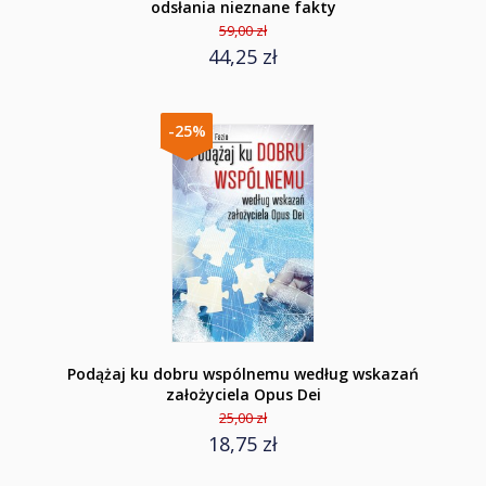
odsłania nieznane fakty
59,00 zł
44,25 zł
-25%
Podążaj ku dobru wspólnemu według wskazań
założyciela Opus Dei
25,00 zł
18,75 zł