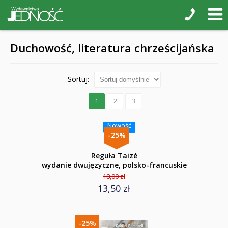
Duchowość, literatura chrześcijańska
Sortuj:
1
2
3
Nowość
-25%
Reguła Taizé
wydanie dwujęzyczne, polsko-francuskie
18,00 zł
13,50 zł
-25%