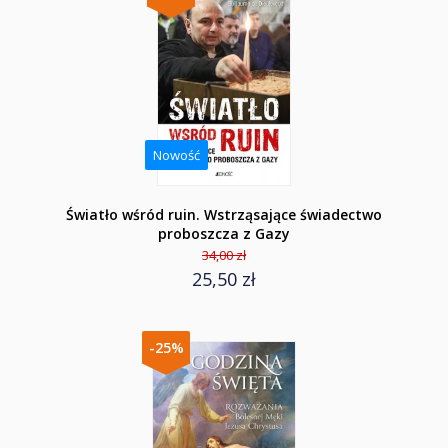
Nowość
Światło wśród ruin. Wstrząsające świadectwo
proboszcza z Gazy
34,00 zł
25,50 zł
-25%