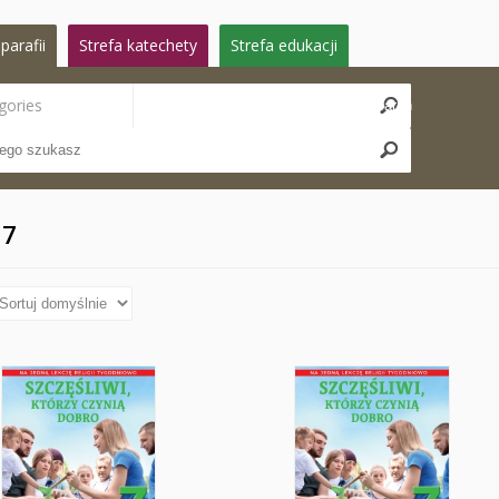
parafii
Strefa katechety
Strefa edukacji
gories
Search
 7