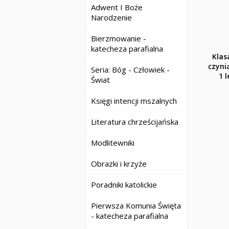
Adwent I Boże
Narodzenie
Bierzmowanie -
katecheza parafialna
Klas
czyni
Seria: Bóg - Człowiek -
1 l
Świat
Księgi intencji mszalnych
Literatura chrześcijańska
Modlitewniki
Obrazki i krzyże
Poradniki katolickie
Pierwsza Komunia Święta
- katecheza parafialna