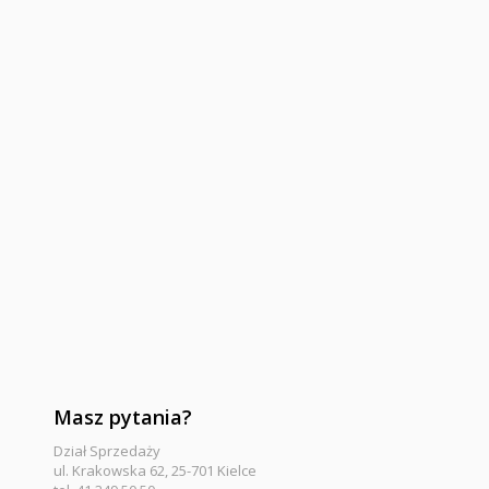
Masz pytania?
Dział Sprzedaży
ul. Krakowska 62, 25-701 Kielce