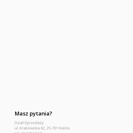
Masz pytania?
Dział Sprzedaży
ul. Krakowska 62, 25-701 Kielce