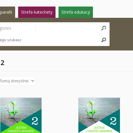
parafii
Strefa katechety
Strefa edukacji
gories
Search
 2