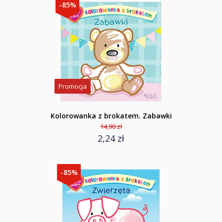
-85%
Promocja
Kolorowanka z brokatem. Zabawki
14,90 zł
2,24 zł
-85%