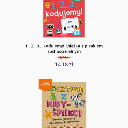
1...2...3... kodujemy! Książka z pisakiem
suchościeralnym
18,90 zł
14,18 zł
-25%