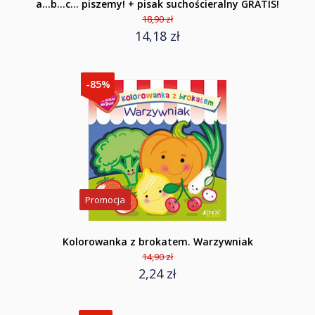
a...b...c... piszemy! + pisak suchościeralny GRATIS!
18,90 zł
14,18 zł
-85%
Promocja
Kolorowanka z brokatem. Warzywniak
14,90 zł
2,24 zł