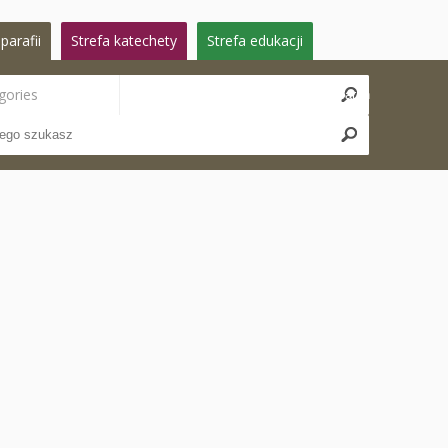
parafii
Strefa katechety
Strefa edukacji
gories
Search