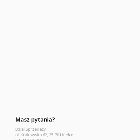
Masz pytania?
Dział Sprzedaży
ul. Krakowska 62, 25-701 Kielce