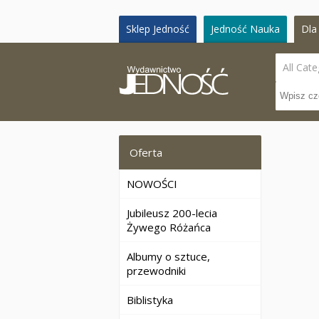
Sklep Jedność
Jedność Nauka
Dla 
All Cate
Oferta
NOWOŚCI
Jubileusz 200-lecia
Żywego Różańca
Albumy o sztuce,
przewodniki
Biblistyka