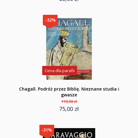
-32%
Cena dla parafii
Chagall. Podróż przez Biblię. Nieznane studia i
gwasze
110,00 zł
75,00 zł
-31%