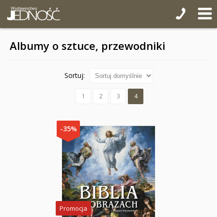
Albumy o sztuce, przewodniki
Sortuj:
1
2
3
4
-35%
Promocja