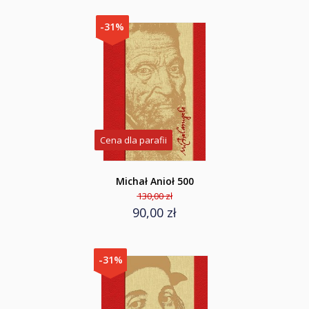
-31%
Cena dla parafii
Michał Anioł 500
130,00 zł
90,00 zł
-31%