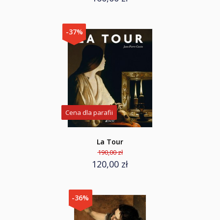
-37%
Cena dla parafii
La Tour
190,00 zł
120,00 zł
-36%