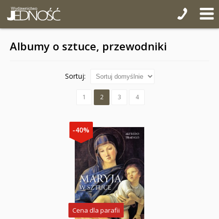
Albumy o sztuce, przewodniki
Sortuj:
1
2
3
4
-40%
Cena dla parafii