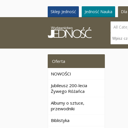
Sklep Jedność
Jedność Nauka
Dla 
All Cate
Oferta
NOWOŚCI
Jubileusz 200-lecia
Żywego Różańca
Albumy o sztuce,
przewodniki
Biblistyka