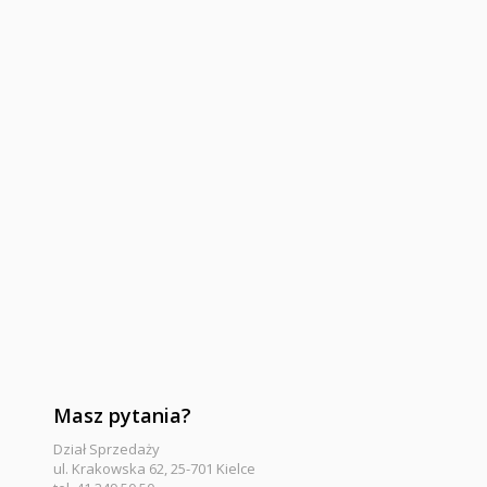
Masz pytania?
Dział Sprzedaży
ul. Krakowska 62, 25-701 Kielce