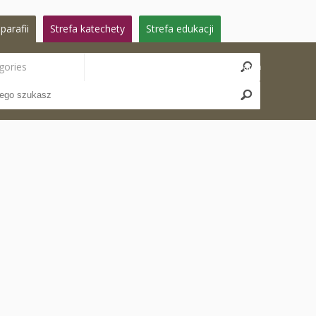
parafii
Strefa katechety
Strefa edukacji
gories
Search