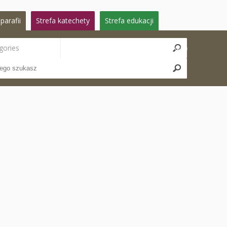
parafii
Strefa katechety
Strefa edukacji
gories
Search