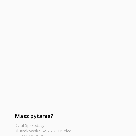
Masz pytania?
Dział Sprzedaży
ul. Krakowska 62, 25-701 Kielce