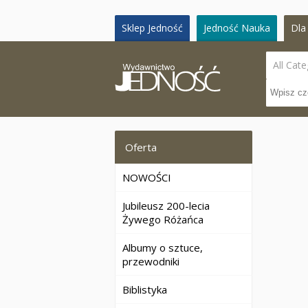
Sklep Jedność
Jedność Nauka
Dla 
All Cate
Oferta
NOWOŚCI
Jubileusz 200-lecia
Żywego Różańca
Albumy o sztuce,
przewodniki
Biblistyka