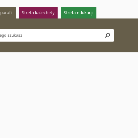
parafii
Strefa katechety
Strefa edukacji