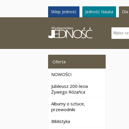
Sklep Jedność
Jedność Nauka
Dla 
Oferta
NOWOŚCI
Jubileusz 200-lecia
Żywego Różańca
Albumy o sztuce,
przewodniki
Biblistyka