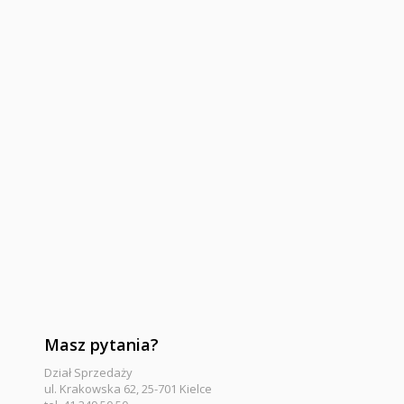
Masz pytania?
Dział Sprzedaży
ul. Krakowska 62, 25-701 Kielce