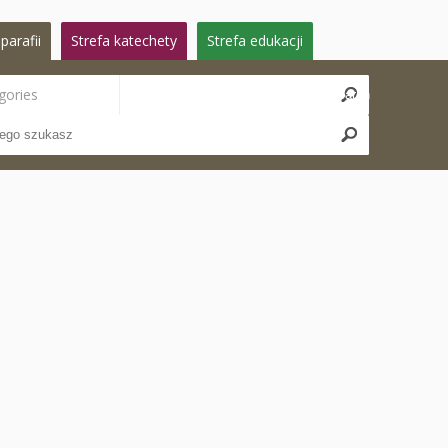
parafii
Strefa katechety
Strefa edukacji
gories
Search