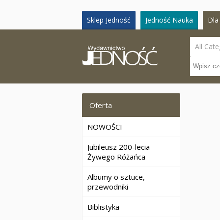
Sklep Jedność
Jedność Nauka
Dla 
All Cate
Oferta
NOWOŚCI
Jubileusz 200-lecia
Żywego Różańca
Albumy o sztuce,
przewodniki
Biblistyka