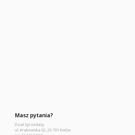
Masz pytania?
Dział Sprzedaży
ul. Krakowska 62, 25-701 Kielce