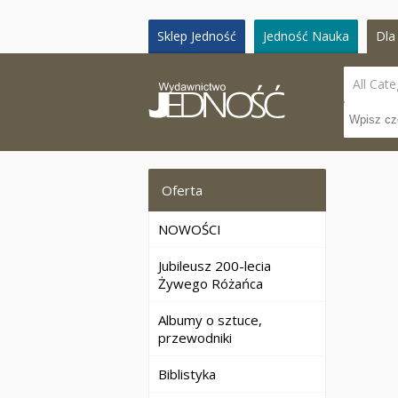
Sklep Jedność
Jedność Nauka
Dla 
All Cate
Oferta
NOWOŚCI
Jubileusz 200-lecia
Żywego Różańca
Albumy o sztuce,
przewodniki
Biblistyka