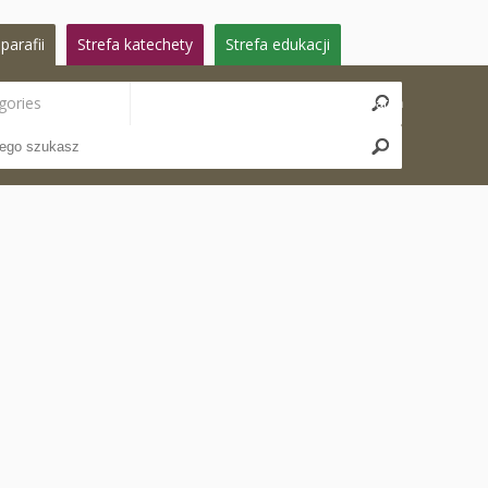
parafii
Strefa katechety
Strefa edukacji
gories
Search