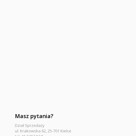
Masz pytania?
Dział Sprzedaży
ul. Krakowska 62, 25-701 Kielce