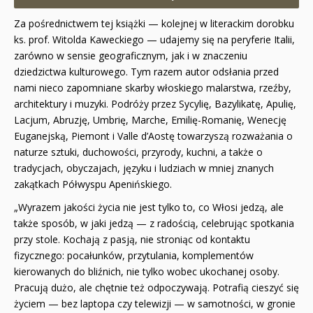
Za pośrednictwem tej książki — kolejnej w literackim dorobku
ks. prof. Witolda Kaweckiego — udajemy się na peryferie Italii,
zarówno w sensie geograficznym, jak i w znaczeniu
dziedzictwa kulturowego. Tym razem autor odsłania przed
nami nieco zapomniane skarby włoskiego malarstwa, rzeźby,
architektury i muzyki. Podróży przez Sycylię, Bazylikatę, Apulię,
Lacjum, Abruzję, Umbrię, Marche, Emilię-Romanię, Wenecję
Euganejską, Piemont i Valle d’Aostę towarzyszą rozważania o
naturze sztuki, duchowości, przyrody, kuchni, a także o
tradycjach, obyczajach, języku i ludziach w mniej znanych
zakątkach Półwyspu Apenińskiego.
„Wyrazem jakości życia nie jest tylko to, co Włosi jedzą, ale
także sposób, w jaki jedzą — z radością, celebrując spotkania
przy stole. Kochają z pasją, nie stroniąc od kontaktu
fizycznego: pocałunków, przytulania, komplementów
kierowanych do bliźnich, nie tylko wobec ukochanej osoby.
Pracują dużo, ale chętnie też odpoczywają. Potrafią cieszyć się
życiem — bez laptopa czy telewizji — w samotności, w gronie