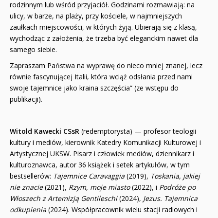
rodzinnym lub wśród przyjaciół. Godzinami rozmawiają: na
ulicy, w barze, na plaży, przy kościele, w najmniejszych
zaułkach miejscowości, w których żyją. Ubierają się z klasą,
wychodząc z założenia, że trzeba być eleganckim nawet dla
samego siebie.
Zapraszam Państwa na wyprawę do nieco mniej znanej, lecz
równie fascynującej Italii, która wciąż odsłania przed nami
swoje tajemnice jako kraina szczęścia” (ze wstępu do
publikacji).
Witold Kawecki CSsR
(redemptorysta) — profesor teologii
kultury i mediów, kierownik Katedry Komunikacji Kulturowej i
Artystycznej UKSW. Pisarz i człowiek mediów, dziennikarz i
kulturoznawca, autor 36 książek i setek artykułów, w tym
bestsellerów:
Tajemnice Caravaggia
(2019),
Toskania, jakiej
nie znacie
(2021),
Rzym, moje miasto
(2022), i
Podróże po
Włoszech z Artemizją Gentileschi
(2024),
Jezus. Tajemnica
odkupienia
(2024). Współpracownik wielu stacji radiowych i