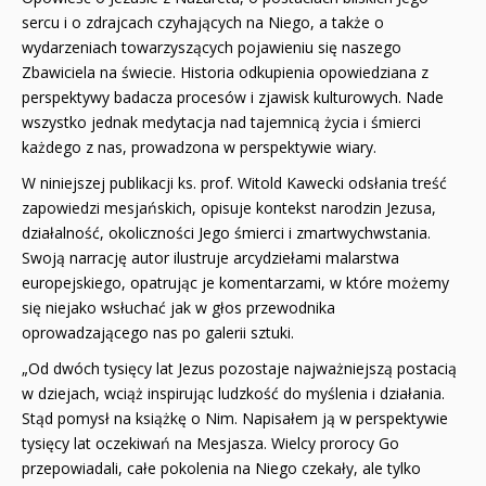
sercu i o zdrajcach czyhających na Niego, a także o
wydarzeniach towarzyszących pojawieniu się naszego
Zbawiciela na świecie. Historia odkupienia opowiedziana z
perspektywy badacza procesów i zjawisk kulturowych. Nade
wszystko jednak medytacja nad tajemnicą życia i śmierci
każdego z nas, prowadzona w perspektywie wiary.
W niniejszej publikacji ks. prof. Witold Kawecki odsłania treść
zapowiedzi mesjańskich, opisuje kontekst narodzin Jezusa,
działalność, okoliczności Jego śmierci i zmartwychwstania.
Swoją narrację autor ilustruje arcydziełami malarstwa
europejskiego, opatrując je komentarzami, w które możemy
się niejako wsłuchać jak w głos przewodnika
oprowadzającego nas po galerii sztuki.
„Od dwóch tysięcy lat Jezus pozostaje najważniejszą postacią
w dziejach, wciąż inspirując ludzkość do myślenia i działania.
Stąd pomysł na książkę o Nim. Napisałem ją w perspektywie
tysięcy lat oczekiwań na Mesjasza. Wielcy prorocy Go
przepowiadali, całe pokolenia na Niego czekały, ale tylko