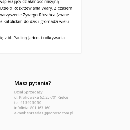
 wspierający działalność misyjną
a Dzieło Rozkrzewiania Wiary. Z czasem
towarzyszenie Żywego Różańca (znane
 katolickim do dziś i gromadzi wielu
 z bł. Pauliną Jaricot i odkrywania
Masz pytania?
Dział Sprzedaży
ul. Krakowska 62, 25-701 Kielce
tel. 41 349 50 50
infolinia: 801 163 160
e-mail:
sprzedaz@jednosc.com.pl