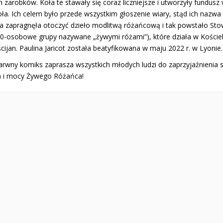
 zarobków. Koła te stawały się coraz liczniejsze i utworzyły fundusz
oła. Ich celem było przede wszystkim głoszenie wiary, stąd ich nazw
na zapragnęła otoczyć dzieło modlitwą różańcową i tak powstało S
20-osobowe grupy nazywane „żywymi różami”), które działa w Kościele
cijan. Paulina Jaricot została beatyfikowana w maju 2022 r. w Lyonie.
rwny komiks zaprasza wszystkich młodych ludzi do zaprzyjaźnienia się
a i mocy Żywego Różańca!