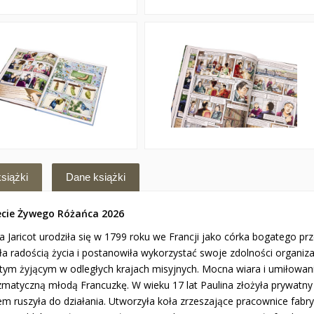
siążki
Dane książki
ecie Żywego Różańca 2026
na Jaricot urodziła się w 1799 roku we Francji jako córka bogatego 
ała radością życia i postanowiła wykorzystać swoje zdolności organi
 tym żyjącym w odległych krajach misyjnych. Mocna wiara i umiłowan
zmatyczną młodą Francuzkę. W wieku 17 lat Paulina złożyła prywatny 
em ruszyła do działania. Utworzyła koła zrzeszające pracownice fabr