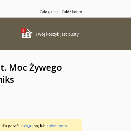
Zaloguj się
Załóż konto
0
Twój koszyk jest pusty
cot. Moc Żywego
iks
 dla parafii
zaloguj
się lub
załóż konto