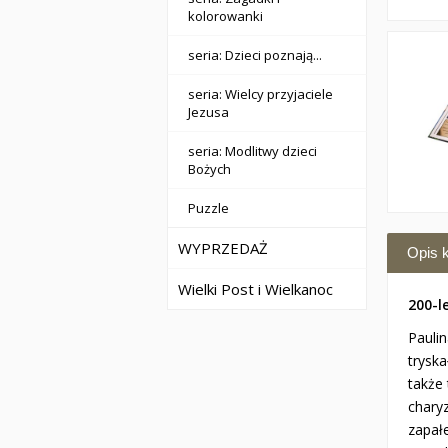
kolorowanki
seria: Dzieci poznają...
seria: Wielcy przyjaciele
Jezusa
seria: Modlitwy dzieci
Bożych
Puzzle
WYPRZEDAŻ
Opis k
Wielki Post i Wielkanoc
200-l
Pauli
trysk
także
chary
zapał