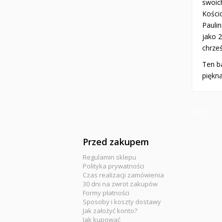
swoich
Kości
Pauli
jako 
chrześ
Ten ba
piękn
8067
Przed zakupem
Regulamin sklepu
Polityka prywatności
Czas realizacji zamówienia
30 dni na zwrot zakupów
Formy płatności
Sposoby i koszty dostawy
Jak założyć konto?
Jak kupować