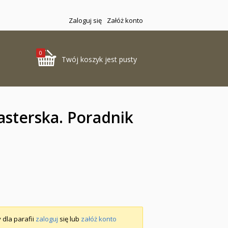
Zaloguj się
Załóż konto
0
Twój koszyk jest pusty
asterska. Poradnik
 dla parafii
zaloguj
się lub
załóż konto