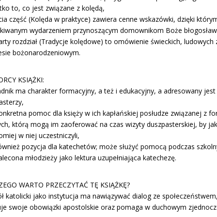
ko to, co jest związane z kolędą,
ecia część (Kolęda w praktyce) zawiera cenne wskazówki, dzięki który
kiwanym wydarzeniem przynoszącym domownikom Boże błogosław
arty rozdział (Tradycje kolędowe) to omówienie świeckich, ludowych 
esie bożonarodzeniowym.
RCY KSIĄŻKI:
dnik ma charakter formacyjny, a też i edukacyjny, a adresowany jest
asterzy,
konkretna pomoc dla księży w ich kapłańskiej posłudze związanej z 
ch, którą mogą im zaoferować na czas wizyty duszpasterskiej, by jak n
miej w niej uczestniczyli,
ównież pozycja dla katechetów; może służyć pomocą podczas szkolnych
alecona młodzieży jako lektura uzupełniająca katechezę.
ZEGO WARTO PRZECZYTAĆ TĘ KSIĄŻKĘ?
ół katolicki jako instytucja ma nawiązywać dialog ze społeczeństwem
zuje swoje obowiązki apostolskie oraz pomaga w duchowym zjednoczen