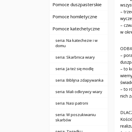
Pomoce duszpasterskie
wszyst
– trz
Pomoce homiletyczne
wycze
– czw
Pomoce katechetyczne
w okr
seria: Na katechezie i w
domu
ODBIO
– pora
seria: Skarbnica wiary
duszp
– to 
seria: Ja też się modlę
wierny
seria: Biblijna zdapywanka
świado
– to r
seria: Mali odkrywcy wiary
nich z
seria: Nasi patroni
DLAC
seria: W poszukiwaniu
Kości
skarbów
reali
seria: Zagadki i