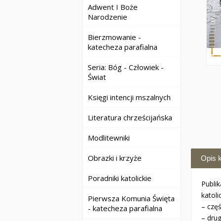
Adwent I Boże
Narodzenie
Bierzmowanie -
katecheza parafialna
Seria: Bóg - Człowiek -
Świat
Księgi intencji mszalnych
Literatura chrześcijańska
Modlitewniki
Obrazki i krzyże
Opis k
Poradniki katolickie
Publi
katoli
Pierwsza Komunia Święta
– częś
- katecheza parafialna
– drug