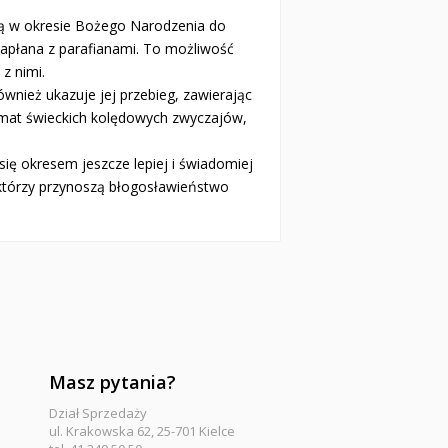
dzą w okresie Bożego Narodzenia do
apłana z parafianami. To możliwość
z nimi.
również ukazuje jej przebieg, zawierając
mat świeckich kolędowych zwyczajów,
się okresem jeszcze lepiej i świadomiej
którzy przynoszą błogosławieństwo
Masz pytania?
Dział Sprzedaży
ul. Krakowska 62, 25-701 Kielce