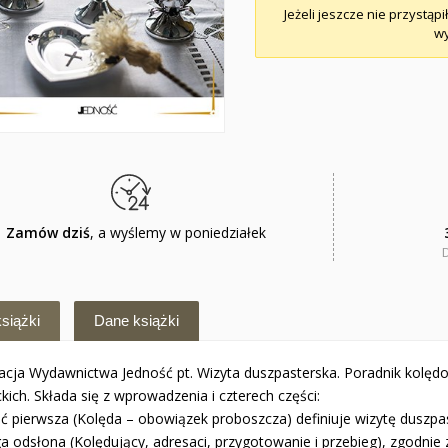
Jeżeli jeszcze nie przystąpi
wy
Zamów dziś
, a wyślemy w poniedziałek
siążki
Dane książki
kacja Wydawnictwa Jedność pt. Wizyta duszpasterska. Poradnik kolęd
ckich. Składa się z wprowadzenia i czterech części:
ć pierwsza (Kolęda – obowiązek proboszcza) definiuje wizytę duszpast
a odsłona (Kolędujący, adresaci, przygotowanie i przebieg), zgodnie