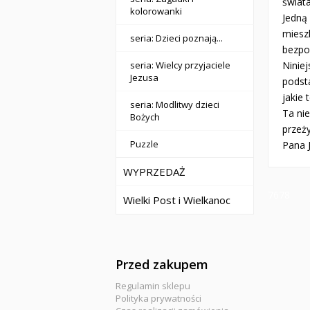
świata
kolorowanki
Jedną
miesz
seria: Dzieci poznają...
bezpo
Niniej
seria: Wielcy przyjaciele
Jezusa
podst
jakie
seria: Modlitwy dzieci
Ta nie
Bożych
przeż
Puzzle
Pana 
WYPRZEDAŻ
7678
Wielki Post i Wielkanoc
Przed zakupem
Regulamin sklepu
Polityka prywatności