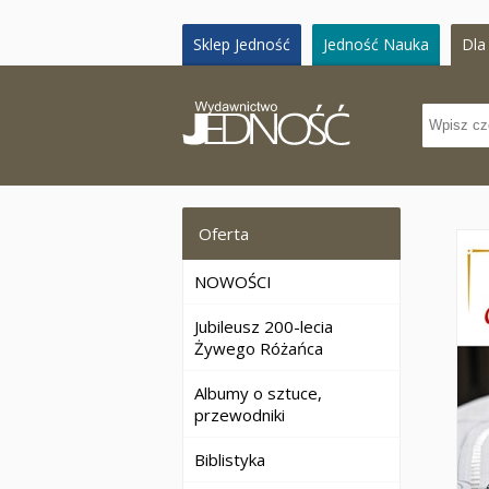
Sklep Jedność
Jedność Nauka
Dla 
Oferta
NOWOŚCI
Jubileusz 200-lecia
Żywego Różańca
Albumy o sztuce,
przewodniki
Biblistyka