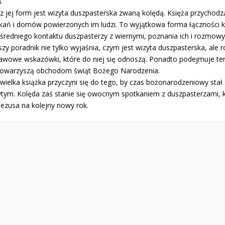
.
 z jej form jest wizyta duszpasterska zwaną kolędą. Księża przycho
kań i domów powierzonych im ludzi. To wyjątkowa forma łączności k
średniego kontaktu duszpasterzy z wiernymi, poznania ich i rozmowy 
szy poradnik nie tylko wyjaśnia, czym jest wizyta duszpasterska, ale 
awowe wskazówki, które do niej się odnoszą. Ponadto podejmuje te
 towarzyszą obchodom świąt Bożego Narodzenia.
wielka książka przyczyni się do tego, by czas bożonarodzeniowy stał 
ytym. Kolęda zaś stanie się owocnym spotkaniem z duszpasterzami, 
Jezusa na kolejny nowy rok.