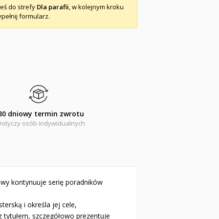
łeś do strefy
Dla parafii
, w kolejnym kroku
pełnij formularz.
30 dniowy termin zwrotu
Dotyczy osób indywidualnych
owy kontynuuje serię poradników
erską i określa jej cele,
 z tytułem, szczegółowo prezentuje