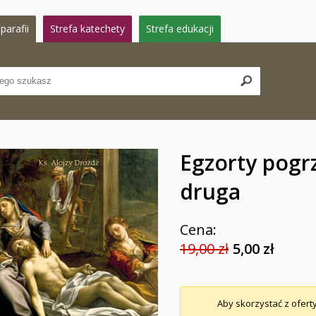
parafii
Strefa katechety
Strefa edukacji
Egzorty pogr
druga
Cena:
19,00 zł
5,00 zł
Aby skorzystać z oferty