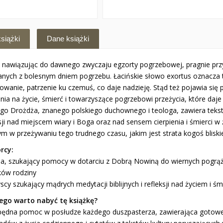
siążki
Dane książki
, nawiązując do dawnego zwyczaju egzorty pogrzebowej, pragnie prz
anych z bolesnym dniem pogrzebu. Łacińskie słowo exortus oznacza t
wanie, patrzenie ku czemuś, co daje nadzieję. Stąd też pojawia się 
enia na życie, śmierć i towarzyszące pogrzebowi przeżycia, które daj
ego Drożdża, znanego polskiego duchownego i teologa, zawiera tek
sji nad miejscem wiary i Boga oraz nad sensem cierpienia i śmierci w
m w przeżywaniu tego trudnego czasu, jakim jest strata kogoś bliski
rcy:
ęża, szukający pomocy w dotarciu z Dobrą Nowiną do wiernych pogrążo
ków rodziny
scy szukający mądrych medytacji biblijnych i refleksji nad życiem i śmi
ego warto nabyć tę książkę?
zbędna pomoc w posłudze każdego duszpasterza, zawierająca gotow