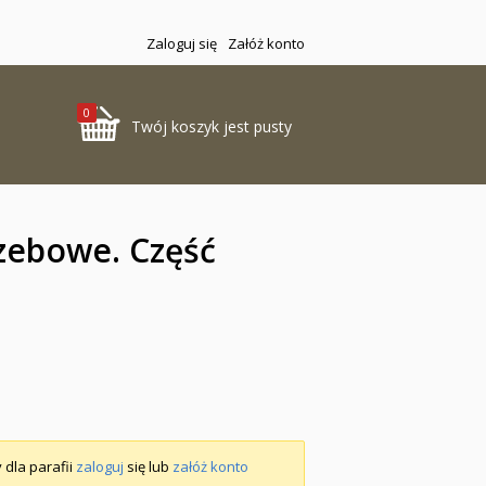
Zaloguj się
Załóż konto
0
Twój koszyk jest pusty
zebowe. Część
 dla parafii
zaloguj
się lub
załóż konto