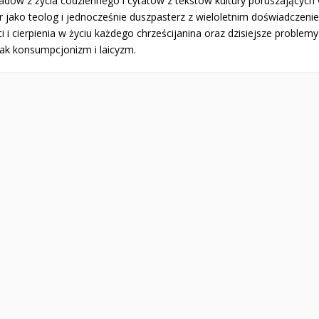
ładów z życia codziennego i cytatów z tekstów kultury poruszających
or jako teolog i jednocześnie duszpasterz z wieloletnim doświadczen
i i cierpienia w życiu każdego chrześcijanina oraz dzisiejsze proble
jak konsumpcjonizm i laicyzm.