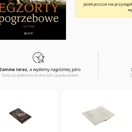
Jeżeli jeszcze nie przystąpi
wy
Zamów teraz
, a wyślemy najpóźniej jutro
Dotyczy płatności on-line lub za pobraniem