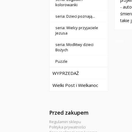
przyk
kolorowanki
- aut
śmierc
seria: Dzieci poznają...
takie 
seria: Wielcy przyjaciele
Jezusa
6399
seria: Modlitwy dzieci
Bożych
Puzzle
WYPRZEDAŻ
Wielki Post i Wielkanoc
Przed zakupem
Regulamin sklepu
Polityka prywatności