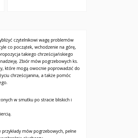
ybliżyć czytelnikowi wagę problemów
yle co początek, wchodzenie na górę,
propozycja takiego chrześcijańskiego
e nadzieję. Zbiór mów pogrzebowych ks.
sty, które mogą owocnie poprowadzić do
 życiu chrześcijanina, a także pomóc
ego.
nych w smutku po stracie bliskich i
ercią.
e przykłady mów pogrzebowych, pełne