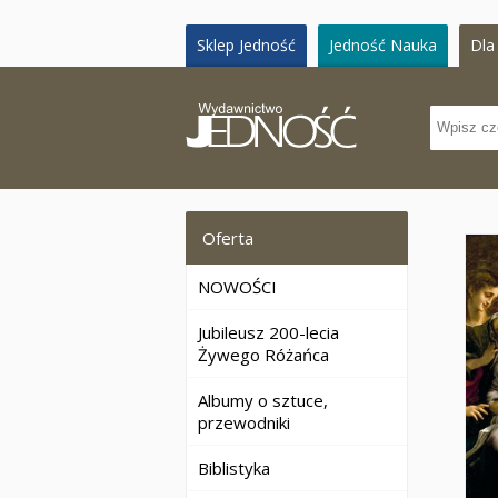
Sklep Jedność
Jedność Nauka
Dla 
Oferta
NOWOŚCI
Jubileusz 200-lecia
Żywego Różańca
Albumy o sztuce,
przewodniki
Biblistyka