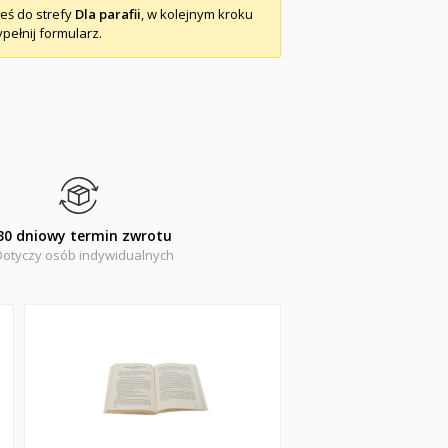
łeś do strefy
Dla parafii
, w kolejnym kroku
pełnij formularz.
30 dniowy termin zwrotu
Dotyczy osób indywidualnych