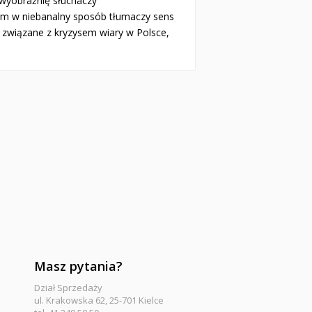
 wyobraźnię słuchaczy
iem w niebanalny sposób tłumaczy sens
my związane z kryzysem wiary w Polsce,
Masz pytania?
Dział Sprzedaży
ul. Krakowska 62, 25-701 Kielce