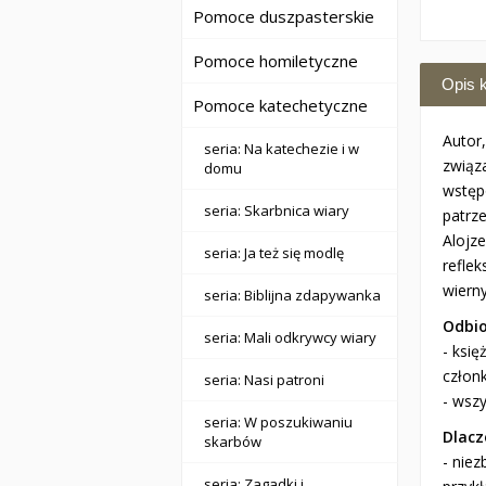
Pomoce duszpasterskie
Pomoce homiletyczne
Opis k
Pomoce katechetyczne
Autor
seria: Na katechezie i w
związ
domu
wstępo
seria: Skarbnica wiary
patrz
Alojz
seria: Ja też się modlę
reflek
wierny
seria: Biblijna zdapywanka
Odbio
seria: Mali odkrywcy wiary
- ksi
człon
seria: Nasi patroni
- wszy
seria: W poszukiwaniu
Dlacz
skarbów
- nie
seria: Zagadki i