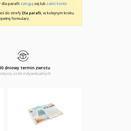
 dla parafii
zaloguj
się lub
załóż konto
łeś do strefy
Dla parafii
, w kolejnym kroku
pełnij formularz.
30 dniowy termin zwrotu
Dotyczy osób indywidualnych