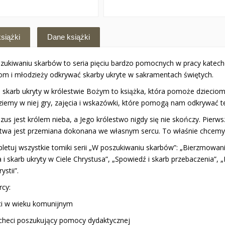
siążki
Dane książki
zukiwaniu skarbów to seria pięciu bardzo pomocnych w pracy katech
iom i młodzieży odkrywać skarby ukryte w sakramentach świętych.
 i skarb ukryty w królestwie Bożym to książka, która pomoże dziecio
ziemy w niej gry, zajęcia i wskazówki, które pomogą nam odkrywać ten
zus jest królem nieba, a Jego królestwo nigdy się nie skończy. Pierws
stwa jest przemiana dokonana we własnym sercu. To właśnie chcem
letuj wszystkie tomiki serii „W poszukiwaniu skarbów”: „Bierzmowan
 i skarb ukryty w Ciele Chrystusa”, „Spowiedź i skarb przebaczenia”, 
ystii”.
rcy:
eci w wieku komunijnym
echeci poszukujący pomocy dydaktycznej