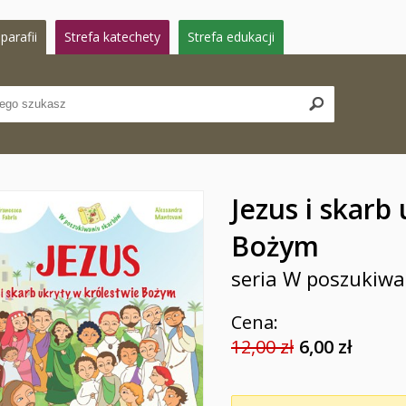
parafii
Strefa katechety
Strefa edukacji
Jezus i skarb
Bożym
seria W poszukiw
Cena:
12,00 zł
6,00 zł