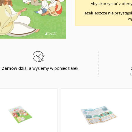
Aby skorzystać z oferty
Jeżeli jeszcze nie przystąpi
wy
Zamów dziś
, a wyślemy w poniedziałek