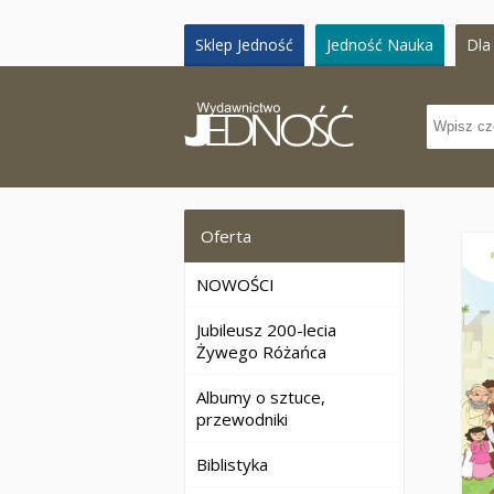
Sklep Jedność
Jedność Nauka
Dla 
Oferta
NOWOŚCI
Jubileusz 200-lecia
Żywego Różańca
Albumy o sztuce,
przewodniki
Biblistyka