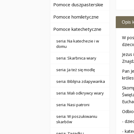
Pomoce duszpasterskie
Pomoce homiletyczne
Opis k
Pomoce katechetyczne
W pos
seria: Na katechezie i w
dziec
domu
Jezus
seria: Skarbnica wiary
Znajd
seria: Ja też się modlę
Pan Je
króle
seria: Biblijna zdapywanka
Skomp
seria: Mali odkrywcy wiary
Święta
Euchar
seria: Nasi patroni
Odbio
seria: W poszukiwaniu
- dzi
skarbów
- kat
seria: Zagadki i