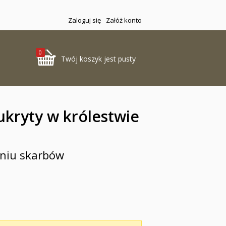
Zaloguj się
Załóż konto
0
Twój koszyk jest pusty
 ukryty w królestwie
aniu skarbów