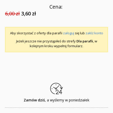
Cena:
6,00 zł
3,60 zł
Aby skorzystać z oferty dla parafii
zaloguj
się lub
załóż konto
Jeżeli jeszcze nie przystąpiłeś do strefy
Dla parafii
, w
kolejnym kroku wypełnij formularz.
Zamów dziś
, a wyślemy w poniedziałek