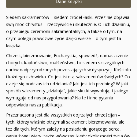
Dane książki
Siedem sakramentów – siedem źródeł łaski. Przez nie objawia
swą moc Chrystus – rzeczywiście i skutecznie. O i ich działaniu,
o przebiegu ceremonii sakramentalnych, a także o tym, na
czym polega prawdziwe życie dzięki wierze – o tym jest ta
książka.
Chrzest, bierzmowanie, Eucharystia, spowiedź, namaszczenie
chorych, kapłaństwo, małżeństwo, to siedem szczególnych
darów nadprzyrodzonych pozostających w dyspozycji Kościoła
i każdego człowieka. Co jest istotą sakramentów świętych? Co
dzieje się podczas ich udzielania? Jaki jest ich przebieg? W jaki
sposób sakramenty „działają”, jakie skutki wywołują, i jakiego
wymagają od nas przygotowania? Na te i inne pytania
odpowiada nasza publikacja.
Przeznaczona jest dla wszystkich dojrzałych chrześcijan –
tych, którzy właśnie otrzymali sakrament bierzmowania, ale
też dla tych, którym zależy na posiadaniu gorącego serca,
ognia żywej wiary, także wówczas, kiedy okoliczności życia ów