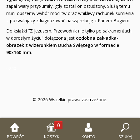
zapał wiary przytłumiły, gdy został on ostudzony. Służą temu
m.in. obszerny wybór modlitw oraz wnikliwy rachunek sumienia
– pozwalający zdiagnozować naszą relację z Panem Bogiem.
Do książki "Z Jezusem. Przewodnik nie tylko po sakramentach
w dorosłym życiu" dołączona jest
ozdobna zakładka-
obrazek
z wizerunkiem Ducha Świętego w formacie
90x160 mm
.
6240
© 2026 Wszelkie prawa zastrzeżone.
0
POWRÓT
KOSZYK
KONTO
SZUKAJ