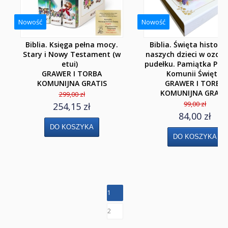
Klasa 8
Nowość
Nowość
Liceum i Technikum
Biblia. Księga pełna mocy.
Biblia. Święta historia
Stary i Nowy Testament (w
naszych dzieci w ozd
Klasa 1 liceum i technikum
etui)
pudełku. Pamiątka Pier
GRAWER I TORBA
Komunii Świętej
Klasa 2 liceum i technikum
KOMUNIJNA GRATIS
GRAWER I TORBA
KOMUNIJNA GRATI
299,00 zł
Klasa 3 liceum
99,00 zł
254,15 zł
84,00 zł
Klasa 3/4 technikum
Klasa 4 liceum 5 technikum
Szkoła Branżowa I st.
Klasa 1
1
Klasa 2
2
Klasa 3