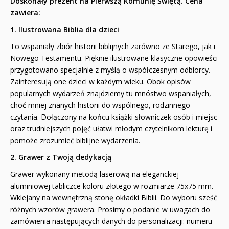
Doskonały prezent na Pierwszą Komunię Świętą. Cena
zawiera:
1. Ilustrowana Biblia dla dzieci
To wspaniały zbiór historii biblijnych zarówno ze Starego, jak i
Nowego Testamentu. Pięknie ilustrowane klasyczne opowieści
przygotowano specjalnie z myślą o współczesnym odbiorcy.
Zainteresują one dzieci w każdym wieku. Obok opisów
popularnych wydarzeń znajdziemy tu mnóstwo wspaniałych,
choć mniej znanych historii do wspólnego, rodzinnego
czytania. Dołączony na końcu książki słowniczek osób i miejsc
oraz trudniejszych pojęć ułatwi młodym czytelnikom lekturę i
pomoże zrozumieć biblijne wydarzenia.
2. Grawer z Twoją dedykacją
Grawer wykonany metodą laserową na eleganckiej
aluminiowej tabliczce koloru złotego w rozmiarze 75x75 mm.
Wklejany na wewnętrzną stonę okładki Biblii. Do wyboru sześć
różnych wzorów grawera. Prosimy o podanie w uwagach do
zamówienia następujących danych do personalizacji: numeru