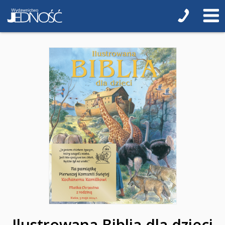
Regionalne
Teologia
Jedność dla dzieci
NOWOŚCI
ZAPOWIEDZI
QUIZY, ŁAMIGŁÓWKI TERAZ -35% TANIEJ
KAKADU - książki interaktywne z piórem
JUPI JO! - książki kartonowe dla najmłodszych
POP-UP
Adwent i Boże Narodzenie
Albumy pamiątkowe
Ilustrowana Biblia dla dzieci