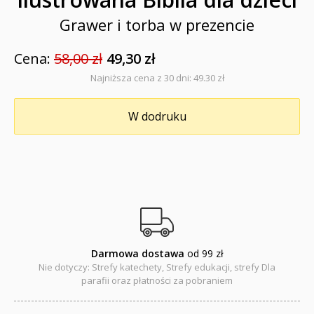
Baśnie, bajki
Grawer i torba w prezencie
Cecylka Knedelek
Cena:
58,00 zł
49,30 zł
Dyplomy dla dzieci
Najniższa cena z 30 dni: 49.30 zł
Encyklopedie, leksykony
W dodruku
Edukacja przyrodnicza - Życie bez granic
Emocje i wartości
Kreatywne zabawy
Książki religijne dla dzieci
Darmowa dostawa
od 99 zł
Komiksy
Nie dotyczy: Strefy katechety, Strefy edukacji, strefy Dla
parafii oraz płatności za pobraniem
Pomoce dydaktyczne