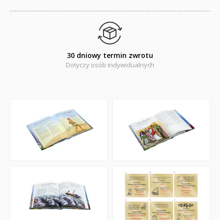
Naklejki
Puzzle
Promocje
30 dniowy termin zwrotu
Dotyczy osób indywidualnych
QUIZY I ŁAMIGŁÓWKI NA WAKACJE -35%
PROMOCJA ZESTAWY STARTOWE KAKADU
WYPRZEDAŻ
RELIGIJNE
PORADNIKI
DLA DZIECI