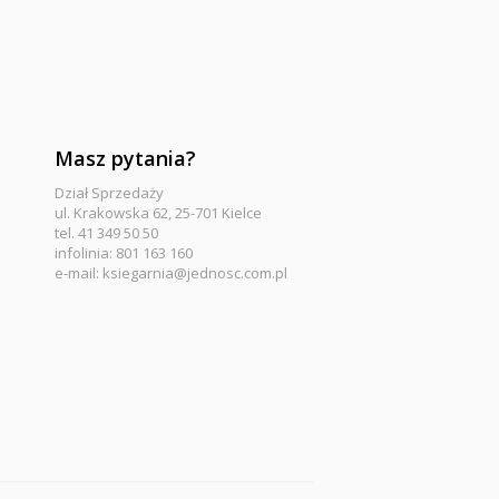
Masz pytania?
Dział Sprzedaży
ul. Krakowska 62, 25-701 Kielce
tel. 41 349 50 50
infolinia: 801 163 160
e-mail:
ksiegarnia@jednosc.com.pl