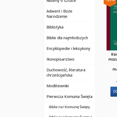
Albumy o sztuce
Adwent i Boże
Narodzenie
Biblistyka
Biblie dla najmłodszych
Encyklopedie i leksykony
Ksi
Ikonopisarstwo
msza
ma
Duchowość, literatura
chrześcijańska
Modlitewniki
Pierwsza Komunia Święta
Biblie na I Komunię Świętą