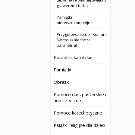
Biblie na I Komunię Świętą z
grawerem i torbą
Pamiątki
pierwszokomunijne
Przygotowanie do I Komunii
Świętej (katecheza
parafialna)
Poradniki katolickie
Pamiątki
Obrazki
Pomoce duszpasterskie i
homiletyczne
Pomoce katechetyczne
Książki religijne dla dzieci