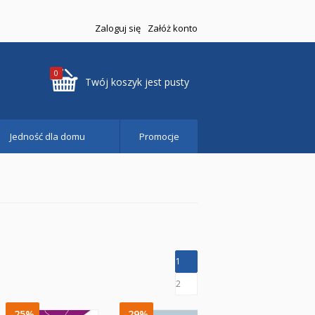
Zaloguj się
Załóż konto
0
Twój koszyk jest pusty
Jedność dla domu
Promocje
1
2
-25%
-29%