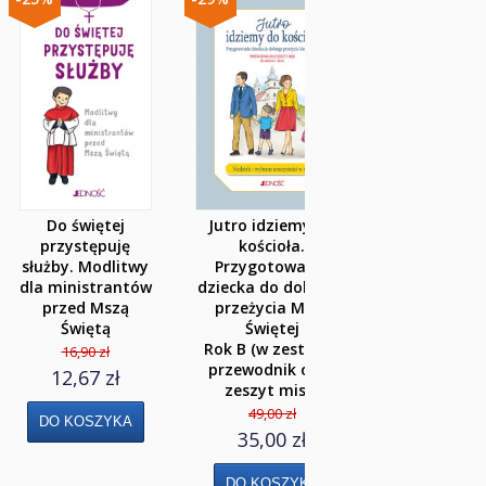
-25%
Największa
jest miłość
(1 Kor 13,13
czyli o
budowaniu
szczęśliweg
małżeństw
dla
narzeczone
40,00 zł
Do świętej
Jutro idziemy do
30,00 zł
przystępuję
kościoła.
służby. Modlitwy
Przygotowanie
Dodruk
dla ministrantów
dziecka do dobrego
przed Mszą
przeżycia Mszy
Świętą
Świętej
Rok B (w zestawie
16,90 zł
przewodnik oraz
12,67 zł
zeszyt misji)
49,00 zł
35,00 zł