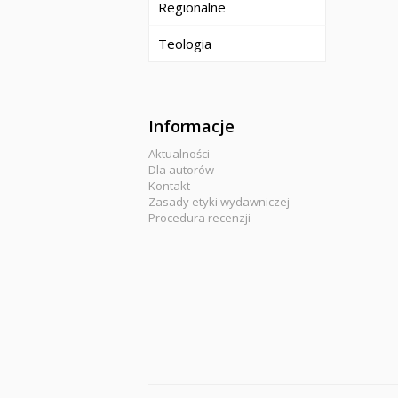
Regionalne
Teologia
Informacje
Aktualności
Dla autorów
Kontakt
Zasady etyki wydawniczej
Procedura recenzji