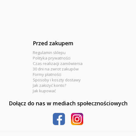
Przed zakupem
Regulamin sklepu
Polityka prywatności
Czas realizacji zamówienia
30 dni na zwrot zakupów
Formy płatności
Sposoby i koszty dostawy
Jak założyć konto?
Jak kupować
Dołącz do nas w mediach społecznościowych