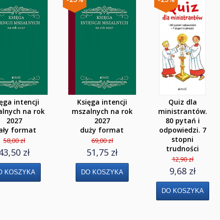
ęga intencji
Księga intencji
Quiz dla
lnych na rok
mszalnych na rok
ministrantów.
2027
2027
80 pytań i
ły format
duży format
odpowiedzi. 7
stopni
58,00 zł
69,00 zł
trudności
43,50 zł
51,75 zł
12,90 zł
9,68 zł