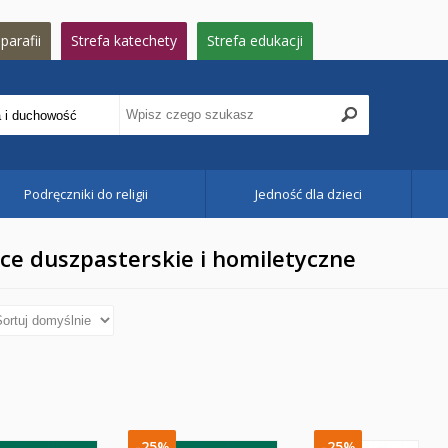
parafii
Strefa katechety
Strefa edukacji
Podręczniki do religii
Jedność dla dzieci
e duszpasterskie i homiletyczne
-25%
-25%