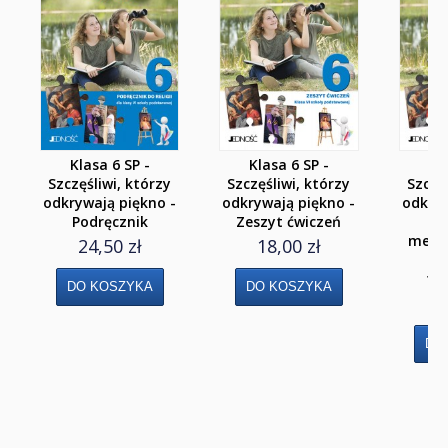
Klasa 8
Liceum i Technikum
Klasa 1 liceum i technikum
Klasa 2 liceum i technikum
Klasa 6 SP -
Klasa 6 SP -
Kl
Szczęśliwi, którzy
Szczęśliwi, którzy
Szczęś
Klasa 3 liceum
odkrywają piękno -
odkrywają piękno -
odkryw
Podręcznik
Zeszyt ćwiczeń
Pr
Klasa 3/4 technikum
meto
24,50 zł
18,00 zł
lek
Klasa 4 liceum 5 technikum
ty
3
Szkoła Branżowa I st.
Klasa 1
Klasa 2
Klasa 3