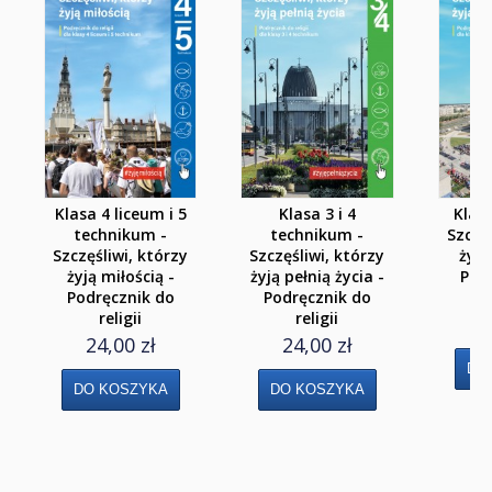
Klasa 8
Liceum i Technikum
Klasa 1 liceum i technikum
Klasa 2 liceum i technikum
Klasa 3 liceum
Klasa 4 liceum i 5
Klasa 3 i 4
Klasa
technikum -
technikum -
Szczęś
Klasa 3/4 technikum
Szczęśliwi, którzy
Szczęśliwi, którzy
żyją
żyją miłością -
żyją pełnią życia -
Pod
Klasa 4 liceum 5 technikum
Podręcznik do
Podręcznik do
religii
religii
2
Szkoła Branżowa I st.
24,00 zł
24,00 zł
Klasa 1
Klasa 2
Klasa 3