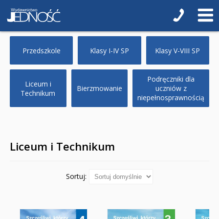
5-latki
6-latki
Szkoła podstawowa 1-4
Przedszkole
Klasy I-IV SP
Klasy V-VIII SP
Klasa 1
Podręczniki dla
Liceum i
Klasa 2
Bierzmowanie
uczniów z
Technikum
niepełnosprawnością
Klasa 3
Klasa 4
Liceum i Technikum
Szkoła podstawowa 5-8
Klasa 5
Sortuj:
Klasa 6
Klasa 7