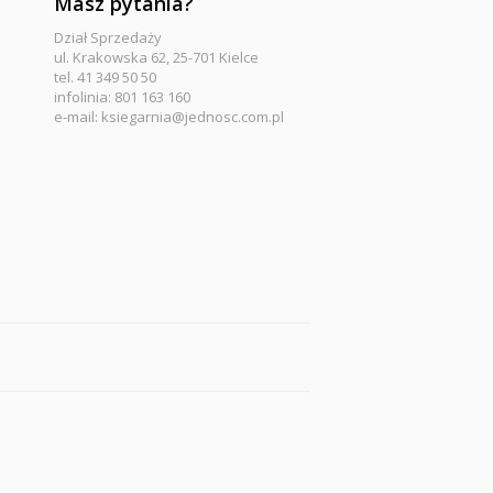
Masz pytania?
Dział Sprzedaży
ul. Krakowska 62, 25-701 Kielce
tel. 41 349 50 50
infolinia: 801 163 160
e-mail:
ksiegarnia@jednosc.com.pl