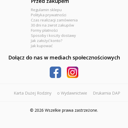
Przed zakupem
Regulamin sklepu
Polityka prywatności
Czas realizacji zamówienia
30 dni na zwrot zakupów
Formy płatności
Sposoby i koszty dostawy
Jak założyć konto?
Jak kupować
Dołącz do nas w mediach społecznościowych
Karta Dużej Rodziny
o Wydawnictwie
Drukarnia DAP
© 2026 Wszelkie prawa zastrzeżone.