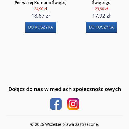
Pierwszej Komunii Świętej
Świętego
24,90 zł
23,90 zł
Klasa 4
18,67 zł
17,92 zł
Szkoła podstawowa 5-8
Klasa 5
Klasa 6
Klasa 7
Klasa 8
Liceum i Technikum
Dołącz do nas w mediach społecznościowych
Klasa 1 liceum i technikum
Klasa 2 liceum i technikum
Klasa 3 liceum
© 2026 Wszelkie prawa zastrzeżone.
Klasa 3/4 technikum