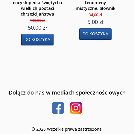
encyklopedia świętych i
fenomeny
c
wielkich postaci
mistyczne. Słownik
św
Klasa 4
chrześcijaństwa
34,00 zł
110,00 zł
5,00 zł
Szkoła podstawowa 5-8
50,00 zł
Klasa 5
Klasa 6
Klasa 7
Klasa 8
Liceum i Technikum
Dołącz do nas w mediach społecznościowych
Klasa 1 liceum i technikum
Klasa 2 liceum i technikum
Klasa 3 liceum
© 2026 Wszelkie prawa zastrzeżone.
Klasa 3/4 technikum