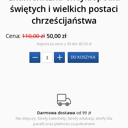
świętych i wielkich postaci
Książki religijne dla dzieci
chrześcijaństwa
Komiksy
Cena:
110,00 zł
50,00 zł
Pomoce dydaktyczne
Najniższa cena z 30 dni: 82.50 zł
Naklejki
Puzzle
Promocje
QUIZY I ŁAMIGŁÓWKI NA WAKACJE -35%
PROMOCJA ZESTAWY STARTOWE KAKADU
WYPRZEDAŻ
Darmowa dostawa
od 99 zł
Nie dotyczy: Strefy katechety, Strefy edukacji, strefy Dla
RELIGIJNE
parafii oraz płatności za pobraniem