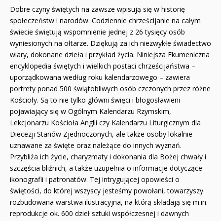
Dobre czyny świętych na zawsze wpisują się w historię
społeczeństw i narodów. Codziennie chrześcijanie na całym
świecie świętują wspomnienie jednej z 26 tysięcy osób
wyniesionych na ołtarze. Dziękują za ich niezwykłe świadectwo
wiary, dokonane dzieła i przykład życia. Niniejsza Ekumeniczna
encyklopedia świętych i wielkich postaci chrześcijaństwa –
uporządkowana według roku kalendarzowego – zawiera
portrety ponad 500 świątobliwych osób czczonych przez różne
Kościoły. Są to nie tylko główni święci i błogosławieni
pojawiający się w Ogólnym Kalendarzu Rzymskim,
Lekcjonarzu Kościoła Anglii czy Kalendarzu Liturgicznym dla
Diecezji Stanów Zjednoczonych, ale także osoby lokalnie
uznawane za święte oraz należące do innych wyznań.
Przybliża ich życie, charyzmaty i dokonania dla Bożej chwały i
szczęścia bliźnich, a także uzupełnia o informacje dotyczące
ikonografii i patronatów. Tej intrygującej opowieści o
świętości, do której wszyscy jesteśmy powołani, towarzyszy
rozbudowana warstwa ilustracyjna, na którą składają się m.in.
reprodukcje ok. 600 dzieł sztuki współczesnej i dawnych