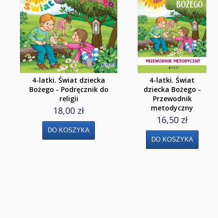
Klasa 6
Klasa 7
Klasa 8
Liceum i Technikum
4-latki. Świat dziecka
4-latki. Świat
Klasa 1 liceum i technikum
Bożego - Podręcznik do
dziecka Bożego -
religii
Przewodnik
Klasa 2 liceum i technikum
metodyczny
18,00 zł
16,50 zł
Klasa 3 liceum
Klasa 3/4 technikum
Klasa 4 liceum 5 technikum
Szkoła Branżowa I st.
Klasa 1