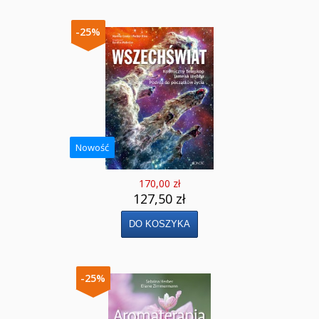
Naklejki
Puzzle
-25%
Promocje
QUIZY I ŁAMIGŁÓWKI NA WAKACJE -35%
PROMOCJA ZESTAWY STARTOWE KAKADU
Nowość
WYPRZEDAŻ
170,00 zł
RELIGIJNE
127,50 zł
PORADNIKI
DLA DZIECI
-25%