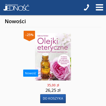
Baśnie, bajki
Cecylka Knedelek
Nowości
Dyplomy dla dzieci
-25%
Encyklopedie, leksykony
Edukacja przyrodnicza - Życie bez granic
Emocje i wartości
Kreatywne zabawy
Nowość
Książki religijne dla dzieci
35,00 zł
Komiksy
26,25 zł
Pomoce dydaktyczne