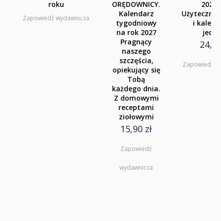
roku
ORĘDOWNICY.
2027 
Kalendarz
Użyteczny 
Klasa 8
Zapowiedź wydawnicza
tygodniowy
i kalen
na rok 2027
jedn
Liceum i Technikum
Pragnący
24,90
naszego
Klasa 1 liceum i technikum
szczęścia,
Zapowiedź w
opiekujący się
Klasa 2 liceum i technikum
Tobą
każdego dnia.
Klasa 3 liceum
Z domowymi
receptami
Klasa 3/4 technikum
ziołowymi
15,90 zł
Klasa 4 liceum 5 technikum
Zapowiedź
Szkoła Branżowa I st.
wydawnicza
Klasa 1
Klasa 2
Klasa 3