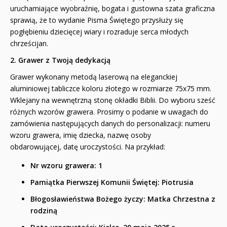
uruchamiające wyobraźnię, bogata i gustowna szata graficzna
sprawią, że to wydanie Pisma Świętego przysłuży się
pogłębieniu dziecięcej wiary i rozraduje serca młodych
chrześcijan.
2. Grawer z Twoją dedykacją
Grawer wykonany metodą laserową na eleganckiej
aluminiowej tabliczce koloru złotego w rozmiarze 75x75 mm.
Wklejany na wewnętrzną stonę okładki Biblii. Do wyboru sześć
różnych wzorów grawera. Prosimy o podanie w uwagach do
zamówienia następujących danych do personalizacji: numeru
wzoru grawera, imię dziecka, nazwę osoby
obdarowującej, datę uroczystości. Na przykład:
Nr wzoru grawera: 1
Pamiątka Pierwszej Komunii Świętej:
Piotrusia
Błogosławieństwa Bożego życzy:
Matka Chrzestna z
rodziną