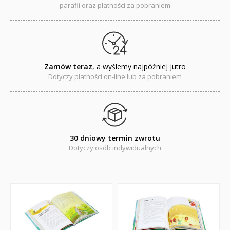
parafii oraz płatności za pobraniem
Promocje
QUIZY I ŁAMIGŁÓWKI NA WAKACJE -35%
PROMOCJA ZESTAWY STARTOWE KAKADU
Zamów teraz
, a wyślemy najpóźniej jutro
Dotyczy płatności on-line lub za pobraniem
WYPRZEDAŻ
RELIGIJNE
PORADNIKI
30 dniowy termin zwrotu
DLA DZIECI
Dotyczy osób indywidualnych