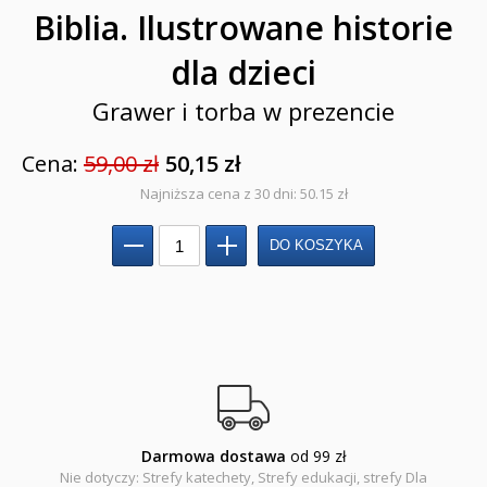
Cecylka Knedelek
Biblia. Ilustrowane historie
Dyplomy dla dzieci
dla dzieci
Encyklopedie, leksykony
Grawer i torba w prezencie
Edukacja przyrodnicza - Życie bez granic
Cena:
59,00 zł
50,15 zł
Emocje i wartości
Najniższa cena z 30 dni: 50.15 zł
Kreatywne zabawy
Książki religijne dla dzieci
Komiksy
Pomoce dydaktyczne
Naklejki
Darmowa dostawa
od 99 zł
Puzzle
Nie dotyczy: Strefy katechety, Strefy edukacji, strefy Dla