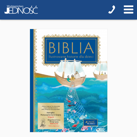
Jedność dla dzieci
NOWOŚCI
ZAPOWIEDZI
QUIZY, ŁAMIGŁÓWKI TERAZ -35% TANIEJ
KAKADU - książki interaktywne z piórem
JUPI JO! - książki kartonowe dla najmłodszych
POP-UP
Adwent i Boże Narodzenie
Albumy pamiątkowe
Baśnie, bajki