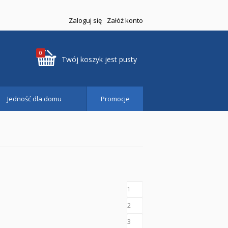
Zaloguj się
Załóż konto
0
Twój koszyk jest pusty
Jedność dla domu
Promocje
1
2
3