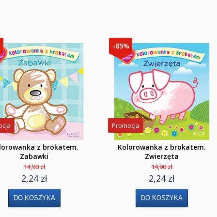
%
-85%
ocja
Promocja
lorowanka z brokatem.
Kolorowanka z brokatem.
Zabawki
Zwierzęta
14,90 zł
14,90 zł
2,24 zł
2,24 zł