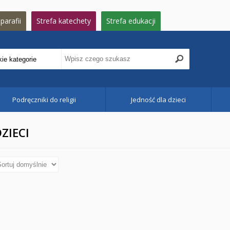
parafii
Strefa katechety
Strefa edukacji
Podręczniki do religii
Jedność dla dzieci
ZIECI