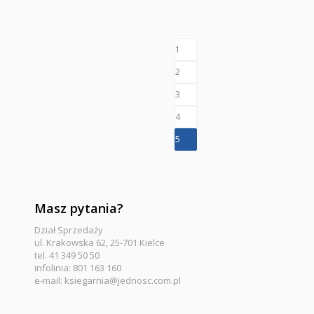
1
2
3
4
5
Masz pytania?
Dział Sprzedaży
ul. Krakowska 62, 25-701 Kielce
tel. 41 349 50 50
infolinia: 801 163 160
e-mail:
ksiegarnia@jednosc.com.pl