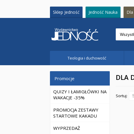
Sklep Jedność
Jedność Nauka
Dla 
Teologia i duchowość
DLA D
Promocje
QUIZY I ŁAMIGŁÓWKI NA
Sortuj:
WAKACJE -35%
PROMOCJA ZESTAWY
STARTOWE KAKADU
WYPRZEDAŻ