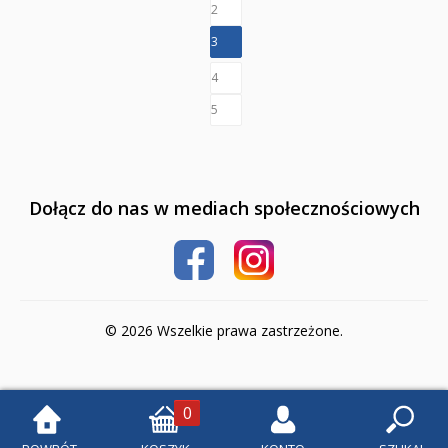
2
Bierzmowanie
3
Religia i duchowość
4
NOWOŚCI
5
ZAPOWIEDZI
PRZEWODNIKI TERAZ -35% TANIEJ
Dołącz do nas w mediach społecznościowych
Albumy o sztuce
Adwent i Boże Narodzenie
Biblistyka
© 2026 Wszelkie prawa zastrzeżone.
Biblie dla najmłodszych
Encyklopedie i leksykony
0
Ikonopisarstwo