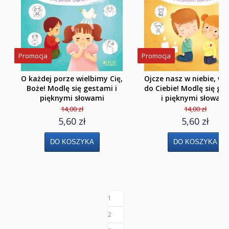
Klasa 1 liceum i technikum
Klasa 2 liceum i technikum
Klasa 3 liceum
Promocja
Promocja
Klasa 3/4 technikum
O każdej porze wielbimy Cię,
Ojcze nasz w niebie, w
Klasa 4 liceum 5 technikum
Boże! Modlę się gestami i
do Ciebie! Modlę się ge
pięknymi słowami
i pięknymi słowam
Szkoła Branżowa I st.
14,00 zł
14,00 zł
5,60 zł
5,60 zł
Klasa 1
Klasa 2
Klasa 3
Szkoła Branżowa II st.
1
Klasa 1 i 2
2