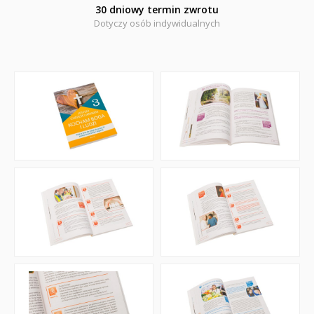
Naklejki
30 dniowy termin zwrotu
Dotyczy osób indywidualnych
Puzzle
Promocje
QUIZY I ŁAMIGŁÓWKI NA WAKACJE -35%
PROMOCJA ZESTAWY STARTOWE KAKADU
WYPRZEDAŻ
RELIGIJNE
PORADNIKI
DLA DZIECI