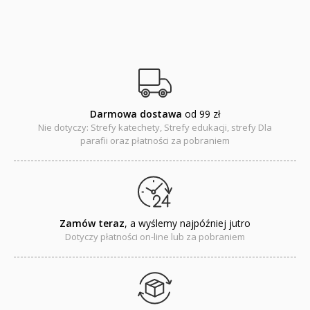
Baśnie, bajki
Cecylka Knedelek
Dyplomy dla dzieci
Encyklopedie, leksykony
Darmowa dostawa
od 99 zł
Nie dotyczy: Strefy katechety, Strefy edukacji, strefy Dla
Edukacja przyrodnicza - Życie bez granic
parafii oraz płatności za pobraniem
Emocje i wartości
Kreatywne zabawy
Zamów teraz
, a wyślemy najpóźniej jutro
Książki religijne dla dzieci
Dotyczy płatności on-line lub za pobraniem
Komiksy
Pomoce dydaktyczne