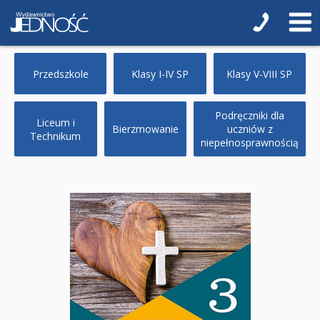
Biblie na I Komunię Świętą
Biblie na I Komunię Świętą z grawerem i torbą
Pamiątki pierwszokomunijne
Przedszkole
Klasy I-IV SP
Klasy V-VIII SP
Przygotowanie do I Komunii Świętej (katecheza
parafialna)
Podręczniki dla
Liceum i
Bierzmowanie
uczniów z
Technikum
Poradniki katolickie
niepełnosprawnością
Pamiątki
Obrazki
Pomoce duszpasterskie i homiletyczne
Pomoce katechetyczne
Książki religijne dla dzieci