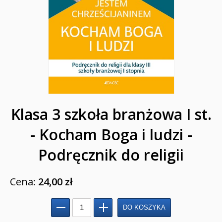
Regionalne
Teologia
Jedność dla dzieci
NOWOŚCI
ZAPOWIEDZI
Klasa 3 szkoła branżowa I st.
QUIZY, ŁAMIGŁÓWKI TERAZ -35% TANIEJ
- Kocham Boga i ludzi -
KAKADU - książki interaktywne z piórem
Podręcznik do religii
JUPI JO! - książki kartonowe dla najmłodszych
POP-UP
Cena:
24,00 zł
Adwent i Boże Narodzenie
Albumy pamiątkowe