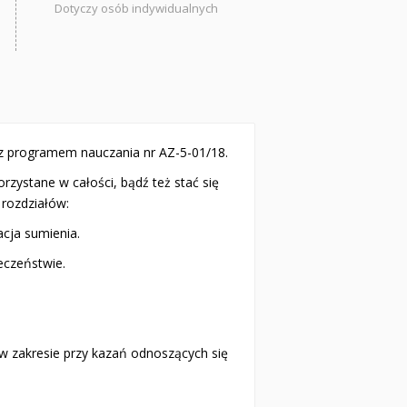
Dotyczy osób indywidualnych
y z programem nauczania nr AZ-5-01/18.
ane w cało­ści, bądź też stać się
 rozdziałów:
macja sumienia.
eczeństwie.
 zakresie przy­ kazań odnoszących się