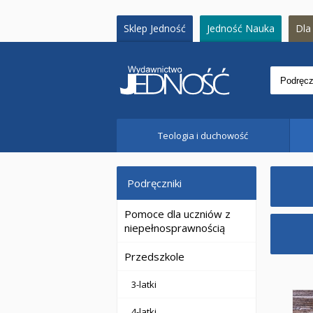
Sklep Jedność
Jedność Nauka
Dla 
Teologia i duchowość
Podręczniki
Pomoce dla uczniów z
niepełnosprawnością
Przedszkole
3-latki
4-latki