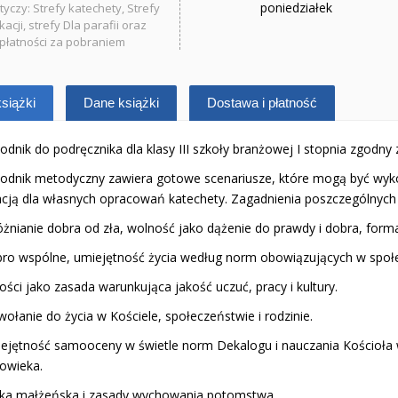
poniedziałek
tyczy: Strefy katechety, Strefy
acji, strefy Dla parafii oraz
płatności za pobraniem
siążki
Dane książki
Dostawa i płatność
odnik do podręcznika dla klasy III szkoły branżowej I stopnia zgodn
dnik metodyczny zawiera gotowe scenariusze, które mogą być wykorzyst
racją dla własnych opracowań katechety. Zagadnienia poszczególnych
óżnianie dobra od zła, wolność jako dążenie do prawdy i dobra, for
bro wspólne, umiejętność życia według norm obowiązujących w społ
iłości jako zasada warunkująca jakość uczuć, pracy i kultury.
wołanie do życia w Kościele, społeczeństwie i rodzinie.
ejętność samooceny w świetle norm Dekalogu i nauczania Kościoła w
łowieka.
tyka małżeńska i zasady wychowania potomstwa.