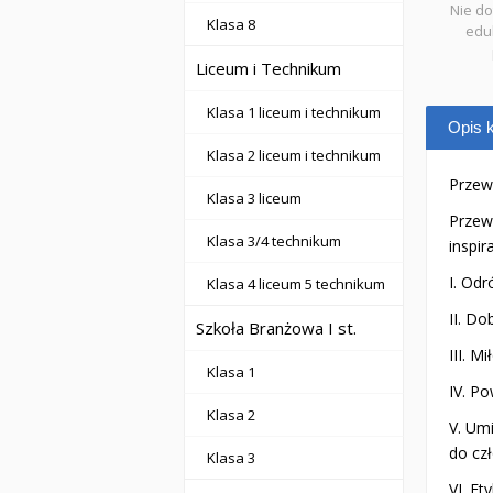
Nie do
Klasa 8
eduk
Liceum i Technikum
Klasa 1 liceum i technikum
Opis k
Klasa 2 liceum i technikum
Przew
Klasa 3 liceum
Przewo
Klasa 3/4 technikum
inspi
I. Odr
Klasa 4 liceum 5 technikum
II. Do
Szkoła Branżowa I st.
III. M
Klasa 1
IV. Po
Klasa 2
V. Umi
do cz
Klasa 3
VI. E