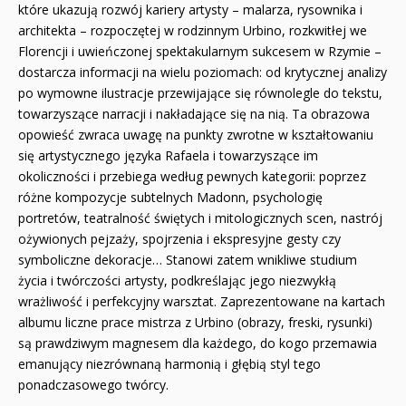
które ukazują rozwój kariery artysty – malarza, rysownika i
architekta – rozpoczętej w rodzinnym Urbino, rozkwitłej we
Florencji i uwieńczonej spektakularnym sukcesem w Rzymie –
dostarcza informacji na wielu poziomach: od krytycznej analizy
po wymowne ilustracje przewijające się równolegle do tekstu,
towarzyszące narracji i nakładające się na nią. Ta obrazowa
opowieść zwraca uwagę na punkty zwrotne w kształtowaniu
się artystycznego języka Rafaela i towarzyszące im
okoliczności i przebiega według pewnych kategorii: poprzez
różne kompozycje subtelnych Madonn, psychologię
portretów, teatralność świętych i mitologicznych scen, nastrój
ożywionych pejzaży, spojrzenia i ekspresyjne gesty czy
symboliczne dekoracje… Stanowi zatem wnikliwe studium
życia i twórczości artysty, podkreślając jego niezwykłą
wrażliwość i perfekcyjny warsztat. Zaprezentowane na kartach
albumu liczne prace mistrza z Urbino (obrazy, freski, rysunki)
są prawdziwym magnesem dla każdego, do kogo przemawia
emanujący niezrównaną harmonią i głębią styl tego
ponadczasowego twórcy.