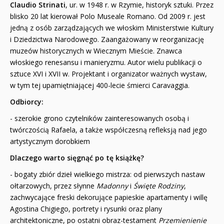
Claudio Strinati
, ur. w 1948 r. w Rzymie, historyk sztuki. Przez
blisko 20 lat kierował Polo Museale Romano. Od 2009 r. jest
jedną z osób zarządzających we włoskim Ministerstwie Kultury
i Dziedzictwa Narodowego. Zaangażowany w reorganizację
muzeów historycznych w Wiecznym Mieście. Znawca
włoskiego renesansu i manieryzmu. Autor wielu publikacji o
sztuce XVI i XVII w. Projektant i organizator ważnych wystaw,
w tym tej upamiętniającej 400-lecie śmierci Caravaggia.
Odbiorcy:
- szerokie grono czytelników zainteresowanych osobą i
twórczością Rafaela, a także współczesną refleksją nad jego
artystycznym dorobkiem
Dlaczego warto sięgnąć po tę książkę?
- bogaty zbiór dzieł wielkiego mistrza: od pierwszych nastaw
ołtarzowych, przez słynne
Madonny
i
Święte Rodziny
,
zachwycające freski dekorujące papieskie apartamenty i willę
Agostina Chigiego, portrety i rysunki oraz plany
architektoniczne, po ostatni obraz-testament
Przemienienie