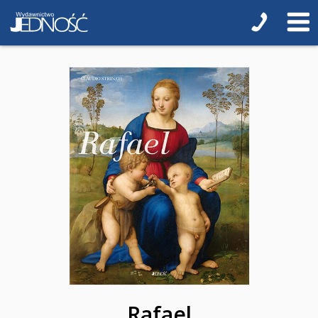
Komiksy
Pomoce dydaktyczne
Naklejki
Puzzle
Promocje
QUIZY I ŁAMIGŁÓWKI NA WAKACJE -35%
PROMOCJA ZESTAWY STARTOWE KAKADU
WYPRZEDAŻ
RELIGIJNE
PORADNIKI
DLA DZIECI
Rafael