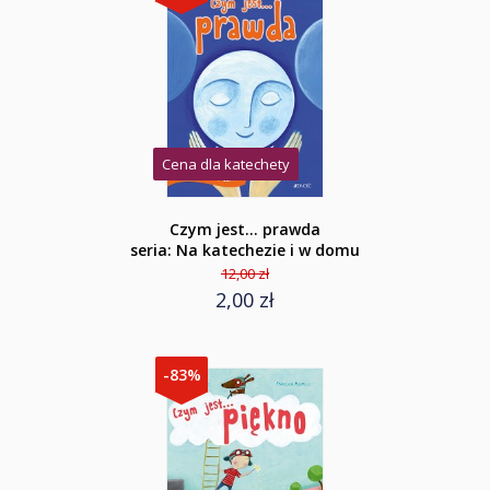
Cena dla katechety
Czym jest... prawda
seria: Na katechezie i w domu
12,00 zł
2,00 zł
-83%