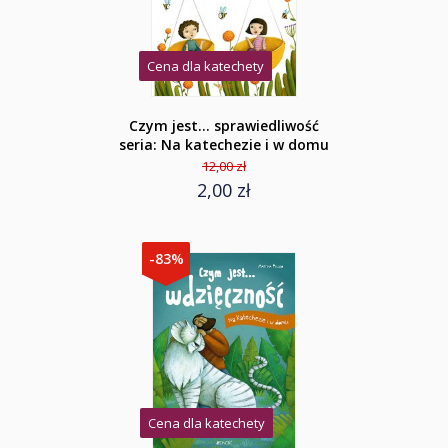
Cena dla katechety
Czym jest... sprawiedliwość
seria: Na katechezie i w domu
12,00 zł
2,00 zł
-83%
Cena dla katechety