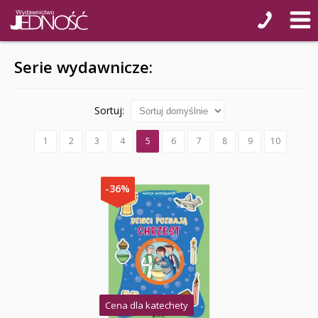
Serie wydawnicze:
Sortuj:
1
2
3
4
5
6
7
8
9
10
-36%
Cena dla katechety