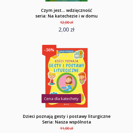
Czym jest... wdzięczność
seria: Na katechezie i w domu
12,00 zł
2,00 zł
-36%
Cena dla katechety
Dzieci poznają gesty i postawy liturgiczne
Seria: Nasza wspólnota
11,00 zł