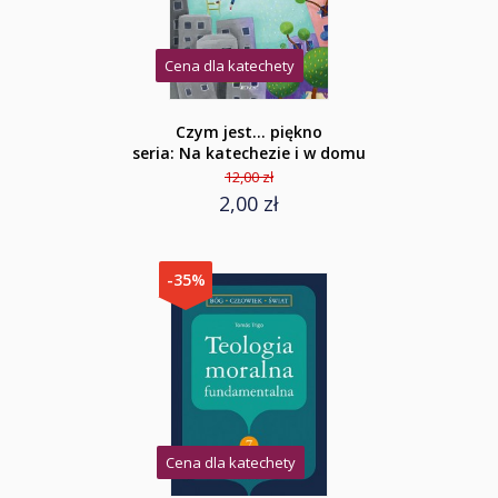
Cena dla katechety
Czym jest... piękno
seria: Na katechezie i w domu
12,00 zł
2,00 zł
-35%
Cena dla katechety