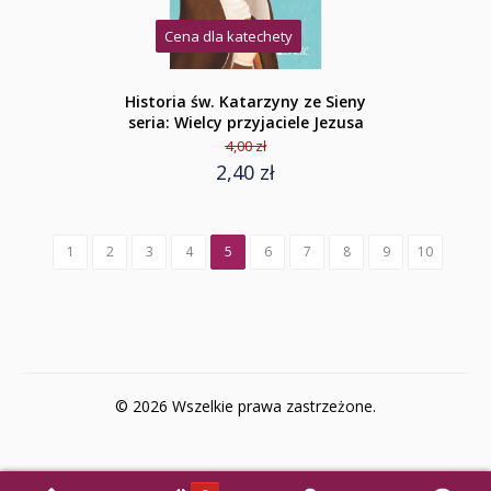
Cena dla katechety
Historia św. Katarzyny ze Sieny
seria: Wielcy przyjaciele Jezusa
4,00 zł
2,40 zł
1
2
3
4
5
6
7
8
9
10
© 2026 Wszelkie prawa zastrzeżone.