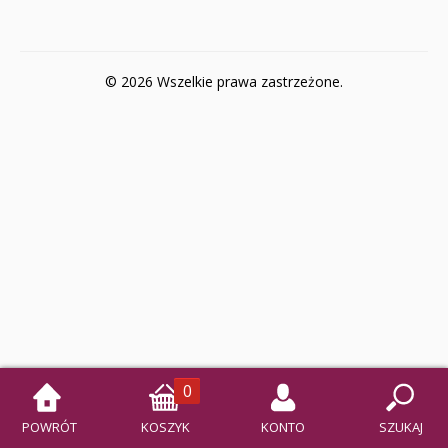
Klasa 3
Szkoła Branżowa II st.
© 2026 Wszelkie prawa zastrzeżone.
Klasa 1 i 2
0
POWRÓT
KOSZYK
KONTO
SZUKAJ