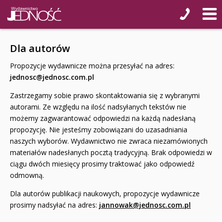
Klasa 7
Klasa 8
Dla autorów
Liceum i Technikum
Propozycje wydawnicze można przesyłać na adres:
Klasa 1 liceum i technikum
jednosc@jednosc.com.pl
Klasa 2 liceum i technikum
Zastrzegamy sobie prawo skontaktowania się z wybranymi
autorami. Ze względu na ilość nadsyłanych tekstów nie
Klasa 3 liceum
możemy zagwarantować odpowiedzi na każdą nadesłaną
propozycję. Nie jesteśmy zobowiązani do uzasadniania
Klasa 3/4 technikum
naszych wyborów. Wydawnictwo nie zwraca niezamówionych
Klasa 4 liceum 5 technikum
materiałów nadesłanych pocztą tradycyjną. Brak odpowiedzi w
ciągu dwóch miesięcy prosimy traktować jako odpowiedź
Szkoła Branżowa I st.
odmowną.
Klasa 1
Dla autorów publikacji naukowych, propozycje wydawnicze
prosimy nadsyłać na adres:
jannowak@jednosc.com.pl
Klasa 2