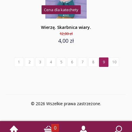
Cena dla katechety
Wierzę. Skarbnica wiary.
12,00 zł
4,00 zł
1
2
3
4
5
6
7
8
9
10
© 2026 Wszelkie prawa zastrzeżone.
0