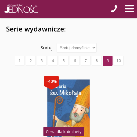
Serie wydawnicze:
Sortuj:
1
2
3
4
5
6
7
8
9
10
-40%
Cena dla katechety