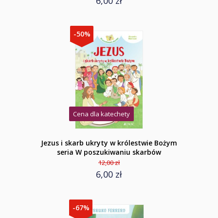
6,00 zł
-50%
Cena dla katechety
Jezus i skarb ukryty w królestwie Bożym
seria W poszukiwaniu skarbów
12,00 zł
6,00 zł
-67%